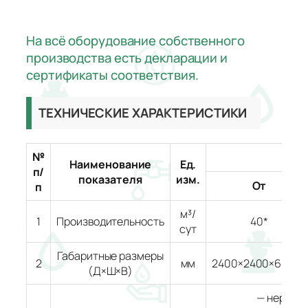
На всё оборудование собственного
производства есть декларации и
сертификаты соответствия.
ТЕХНИЧЕСКИЕ ХАРАКТЕРИСТИКИ
№
Зна
Наименование
Ед.
п/
показателя
изм.
От
п
м³/
1
Производительность
40*
сут
Габаритные размеры
2
мм
2400×2400×6000*
(Д×Ш×В)
— нержав