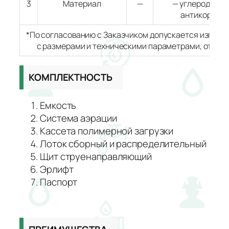
3
Материал
—
— углеродиста
антикоррози
*По согласованию с Заказчиком допускается изгото
с размерами и техническими параметрами, отлич
КОМПЛЕКТНОСТЬ
Емкость
Система аэрации
Кассета полимерной загрузки
Лоток сборный и распределительный
Щит струенаправляющий
Эрлифт
Паспорт