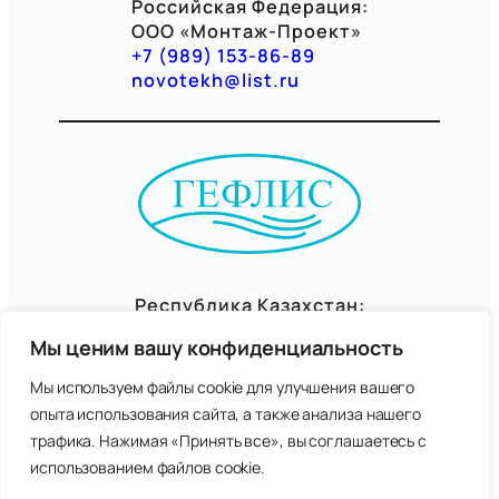
Российская Федерация:
ООО «Монтаж-Проект»
+
7 (989) 153-86-89
novotekh@list.ru
Республика Казахстан:
ТОО «Гефлис»
Мы ценим вашу конфиденциальность
+7(7057)06-95-77
gefliskz@mail.ru
Мы используем файлы cookie для улучшения вашего
опыта использования сайта, а также анализа нашего
трафика. Нажимая «Принять все», вы соглашаетесь с
Правовая информация
использованием файлов cookie.
Политика обработки персональных