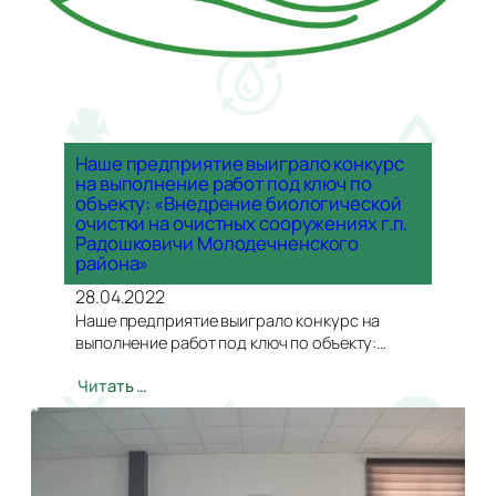
Наше предприятие выиграло конкурс
на выполнение работ под ключ по
объекту: «Внедрение биологической
очистки на очистных сооружениях г.п.
Радошковичи Молодечненского
района»
28.04.2022
Наше предприятие выиграло конкурс на
выполнение работ под ключ по объекту:…
Читать …