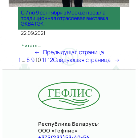
С 7 по 9 сентября в Москве прошла
традиционная отраслевая выставка
ЭКВАТЭК.
22.09.2021
Читать …
←
Предыдущая страница
1
…
8
9
10
11
12
Следующая страница
→
Республика Беларусь:
ООО «Гефлис»
+375(232)53-40-54