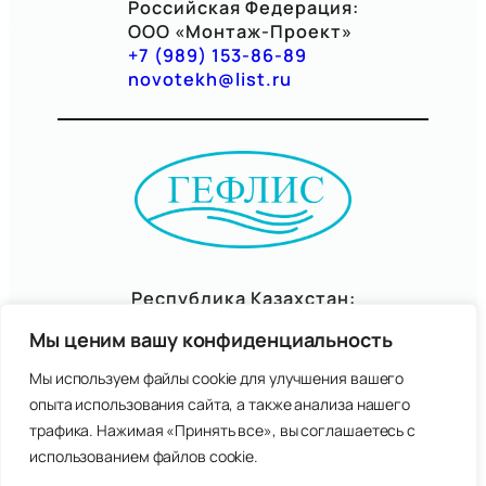
Российская Федерация:
ООО «Монтаж-Проект»
+
7 (989) 153-86-89
novotekh@list.ru
Республика Казахстан:
ТОО «Гефлис»
Мы ценим вашу конфиденциальность
+7(7057)06-95-77
gefliskz@mail.ru
Мы используем файлы cookie для улучшения вашего
опыта использования сайта, а также анализа нашего
трафика. Нажимая «Принять все», вы соглашаетесь с
Правовая информация
использованием файлов cookie.
Политика обработки персональных